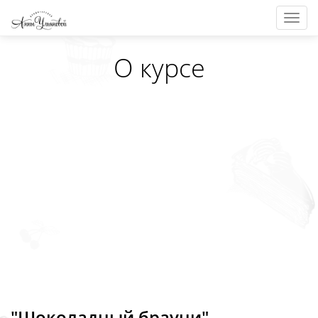
Togg
navig
О курсе
"Шоколадный брауни"