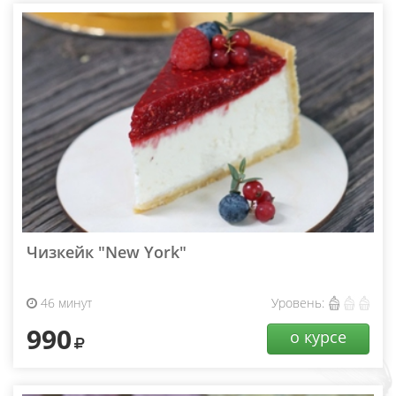
Чизкейк "New York"
46 минут
Уровень:
990
о курсе