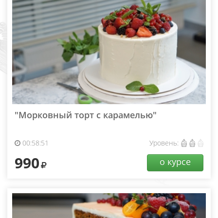
"Морковный торт с карамелью"
00:58:51
Уровень:
990
о курсе