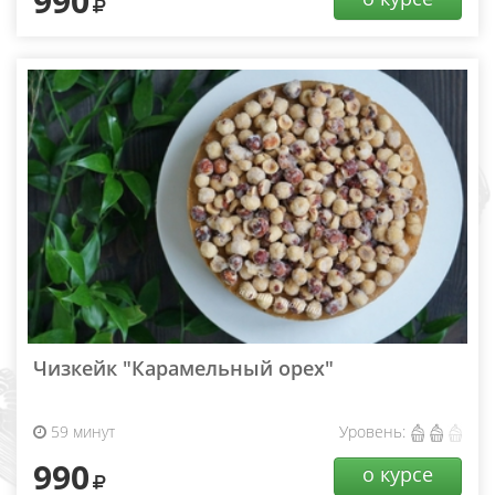
990
Чизкейк "Карамельный орех"
59 минут
Уровень:
990
о курсе