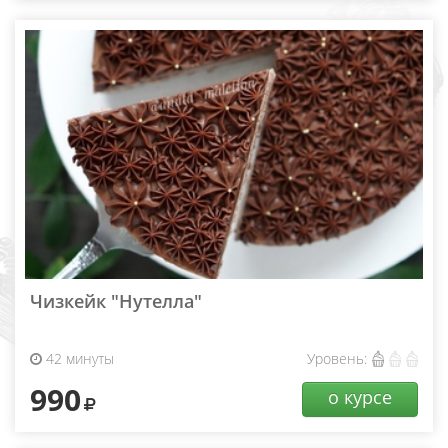
Чизкейк "Нутелла"
42 минуты
Уровень:
990
о курсе