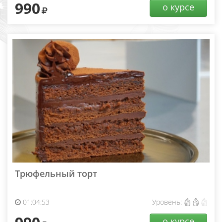
990
о курсе
Трюфельный торт
01:04:53
Уровень:
о курсе