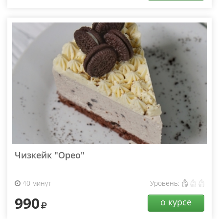
Чизкейк "Oрео"
40 минут
Уровень:
990
о курсе