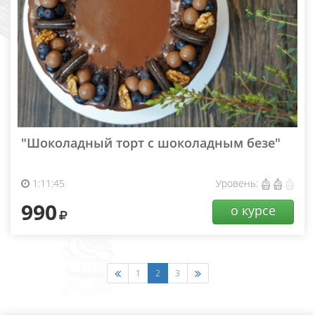
"Шоколадный торт с шоколадным безе"
1:11:45
Уровень:
990
о курсе
1
2
3